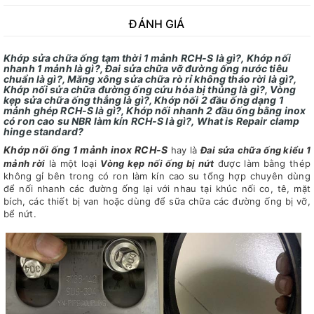
ĐÁNH GIÁ
Khớp sửa chữa ống tạm thời 1 mảnh RCH-S là gì?, Khớp nối
nhanh 1 mảnh là gì?, Đai sửa chữa vỡ đường ống nước tiêu
chuẩn là gì?, Măng xông sửa chữa rò rỉ không tháo rời là gì?,
Khớp nối sửa chữa đường ống cứu hỏa bị thủng là gì?, Vòng
kẹp sửa chữa ống thẳng là gì?, Khớp nối 2 đầu ống dạng 1
mảnh ghép RCH-S là gì?, Khớp nối nhanh 2 đầu ống bằng inox
có ron cao su NBR làm kín RCH-S là gì?, What is Repair clamp
hinge standard?
Khớp nối ống 1 mảnh inox RCH-S
hay là
Đai sửa chữa ống kiểu 1
mảnh rời
là một loại
Vòng kẹp nối ống bị nứt
được làm bằng thép
không gỉ bên trong có ron làm kín cao su tổng hợp chuyên dùng
để nối nhanh các đường ống lại với nhau tại khúc nối co, tê, mặt
bích, các thiết bị van hoặc dùng để sữa chữa các đường ống bị vỡ,
bể nứt.