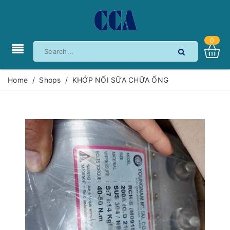
0
Home
/
Shops
/
KHỚP NỐI SỮA CHỮA ỐNG