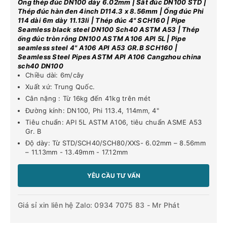
Ống thép đúc DN100 dày 6.02mm | Sắt đúc DN100 STD |
Thép đúc hàn đen 4inch D114.3 x 8.56mm | Ống đúc Phi
114 dài 6m dày 11.13li | Thép đúc 4" SCH160 | Pipe
Seamless black steel DN100 Sch40 ASTM A53 | Thép
ống đúc tròn rỗng DN100 ASTM A106 API 5L | Pipe
seamless steel 4" A106 API A53 GR.B SCH160 |
Seamless Steel Pipes ASTM API A106 Cangzhou china
sch40 DN100
Chiều dài: 6m/cây
Xuất xứ: Trung Quốc.
Cân nặng : Từ 16kg đến 41kg trên mét
Đường kính: DN100, Phi 113.4, 114mm, 4"
Tiêu chuẩn: API 5L ASTM A106, tiêu chuẩn ASME A53
Gr. B
Độ dày: Từ STD/SCH40/SCH80/XXS- 6.02mm – 8.56mm
– 11.13mm - 13.49mm - 17.12mm
YÊU CẦU TƯ VẤN
Giá sỉ xin liên hệ Zalo: 0934 7075 83 - Mr Phát