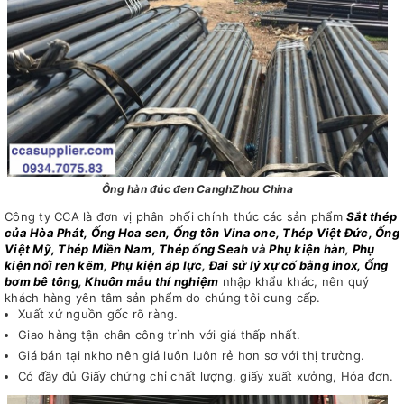
Ông hàn đúc đen CanghZhou China
Công ty CCA là đơn vị phân phối chính thức các sản phẩm
Sắt thép
của Hòa Phát, Ống Hoa sen, Ống tôn Vina one, Thép Việt Đức, Ống
Việt Mỹ, Thép Miền Nam, Thép ống Seah
và
Phụ kiện hàn
,
Phụ
kiện nối ren kẽm
,
Phụ kiện áp lực
,
Đai sử lý xự cố bằng inox, Ống
bơm bê tông
,
Khuôn mẫu thí nghiệm
nhập khẩu khác, nên quý
khách hàng yên tâm sản phẩm do chúng tôi cung cấp.
Xuất xứ nguồn gốc rõ ràng.
Giao hàng tận chân công trình với giá thấp nhất.
Giá bán tại nkho nên giá luôn luôn rẻ hơn sơ với thị trường.
Có đầy đủ Giấy chứng chỉ chất lượng, giấy xuất xưởng, Hóa đơn.