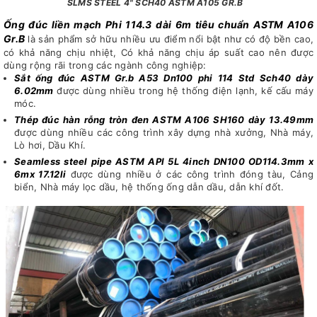
SLMS STEEL 4" SCH40 ASTM A105 GR.B
Ống đúc liền mạch Phi 114.3 dài 6m tiêu chuẩn ASTM A106
Gr.B
là sản phẩm sở hữu nhiều ưu điểm nổi bật như có độ bền cao,
có khả năng chịu nhiệt, Có khả năng chịu áp suất cao nên được
dùng rộng rãi trong các ngành công nghiệp:
Sắt ống đúc ASTM Gr.b A53 Dn100 phi 114 Std Sch40 dày
6.02mm
được dùng nhiều trong hệ thống điện lạnh, kế cấu máy
móc.
Thép đúc hàn rỗng tròn đen ASTM A106 SH160 dày 13.49mm
được dùng nhiều các công trình xây dựng nhà xưởng, Nhà máy,
Lò hơi, Dầu Khí.
Seamless steel pipe ASTM API 5L 4inch DN100 OD114.3mm x
6mx 17.12li
được dùng nhiều ở các công trình đóng tàu, Cảng
biển, Nhà máy lọc dầu, hệ thống ống dẫn dầu, dẫn khí đốt.