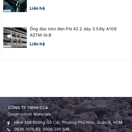
Liên hệ
Ống đúc tròn đen Phi 42.2 dày 3.56ly A106
ASTM Gr.B
Liên hệ
CÔNG TY TNHH CCA
Construction Materials
Hẻm 49B Đường Gò Cát, Phường Phú Hữu, Quận 9, HCM
0934.7075.83
0909.299.648