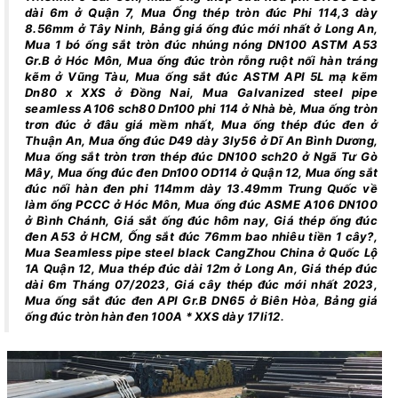
dài 6m ở Quận 7, Mua Ống thép tròn đúc Phi 114,3 dày
8.56mm ở Tây Ninh, Bảng giá ống đúc mới nhất ở Long An,
Mua 1 bó ống sắt tròn đúc nhúng nóng DN100 ASTM A53
Gr.B ở Hóc Môn, Mua ống đúc tròn rỗng ruột nối hàn tráng
kẽm ở Vũng Tàu, Mua ống sắt đúc ASTM API 5L mạ kẽm
Dn80 x XXS ở Đồng Nai, Mua Galvanized steel pipe
seamless A106 sch80 Dn100 phi 114 ở Nhà bè, Mua ống tròn
trơn đúc ở đâu giá mềm nhất, Mua ống thép đúc đen ở
Thuận An, Mua ống đúc D49 dày 3ly56 ở Dĩ An Bình Dương,
Mua ống sắt tròn trơn thép đúc DN100 sch20 ở Ngã Tư Gò
Mây, Mua ống đúc đen Dn100 OD114 ở Quận 12, Mua ống sắt
đúc nối hàn đen phi 114mm dày 13.49mm Trung Quốc về
làm ống PCCC ở Hóc Môn, Mua ống đúc ASME A106 DN100
ở Bình Chánh, Giá sắt ống đúc hôm nay, Giá thép ống đúc
đen A53 ở HCM, Ống sắt đúc 76mm bao nhiêu tiền 1 cây?,
Mua Seamless pipe steel black CangZhou China ở Quốc Lộ
1A Quận 12, Mua thép đúc dài 12m ở Long An, Giá thép đúc
dài 6m Tháng 07/2023, Giá cây thép đúc mới nhất 2023,
Mua ống sắt đúc đen API Gr.B DN65 ở Biên Hòa
,
Bảng giá
ống đúc tròn hàn đen 100A * XXS dày 17li12
.