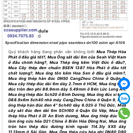
Specification dimension steel pipe seamless dn100 astm api A106
Quý khách hàng đang phân vân không biết
Mua Thép Hòa
Phát ở đâu giá tốt?, Mua Ống sắt dài 6m của Seah Việt Nam
ở đâu chính hãng?, Mua Thép ống kẽm Việt Đức ở đâu?,
Mua Cây thép đen chuẩn BSEN 1387 Hòa Phát ở đâu tốt
chất lượng?, Mua ống tôn kẽm Hoa Sen ở đâu giá mềm?,
Mua ống thép hàn đúc DN50 CangZhou China ở Quận 2,
Mua cây thép đúc dài 6m dày 2.7mm ở HCM, Mua ống thép
đúc tròn đen phi 88.9mm dày 5.49mm ở Bến Lức Long An,
Mua ống thép đúc Sch20 ở Bình Dương, Mua ống đúc xi kẽm
D88.9x6m Sch40 nhà máy CangZhou China ở Quận 9, Mua
ống thép hàn đúc đen 4" Sch40 dày 6.02li ở Thủ Đức, Mua
cây sắt đúc đen dài 6m SCh160 ở Quận Gò Vấp, Mua Sắt
thép Hòa Phát ở Dĩ An Bình dương, Mua ống thép đúc đen
làm ống cứu hỏa D21 China ở Biên Hòa Đồng Nai, Mua ống
tròn hàn thép đúc đường kính ngoài 114.3ly XXS dày
11.13mm ở Sài Gòn, Mua Ống thép cứu hỏa phi DN80 D90