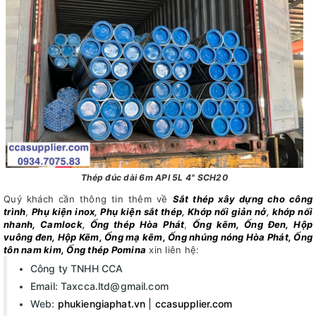
Thép đúc dài 6m API 5L 4" SCH20
Quý khách cần thông tin thêm về
Sắt thép xây dựng cho công
trình
,
Phụ kiện inox
,
Phụ kiện sắt thép
,
Khớp nối giản nở
,
khớp nối
nhanh, Camlock
,
Ống thép Hòa Phát
,
Ống kẽm, Ống Đen, Hộp
vuông đen, Hộp Kẽm, Ống mạ kẽm, Ống nhúng nóng Hòa Phát, Ống
tôn nam kim, Ống thép Pomina
xin liên hệ:
Công ty TNHH CCA
Email: Taxcca.ltd@gmail.com
Web:
phukiengiaphat.vn
|
ccasupplier.com