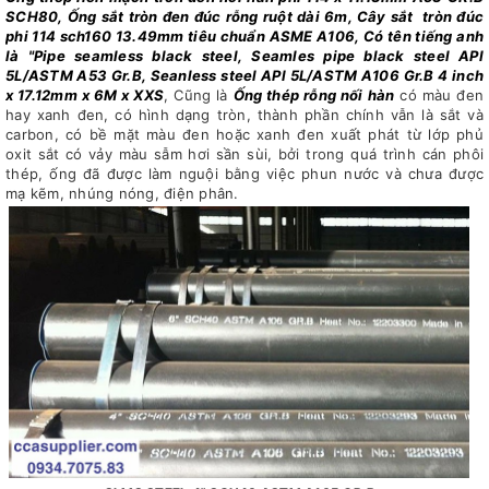
SCH80, Ống sắt tròn đen đúc rỗng ruột dài 6m, Cây sắt tròn đúc
phi 114 sch160 13.49mm tiêu chuẩn ASME A106, Có tên tiếng anh
là "Pipe seamless black steel, Seamles pipe black steel API
5L/ASTM A53 Gr.B, Seanless steel API 5L/ASTM A106 Gr.B 4 inch
x 17.12mm x 6M x XXS
, Cũng là
Ống thép rỗng nối hàn
có màu đen
hay xanh đen, có hình dạng tròn, thành phần chính vẫn là sắt và
carbon, có bề mặt màu đen hoặc xanh đen xuất phát từ lớp phủ
oxit sắt có vảy màu sẫm hơi sần sùi, bởi trong quá trình cán phôi
thép, ống đã được làm nguội bằng việc phun nước và chưa được
mạ kẽm, nhúng nóng, điện phân.