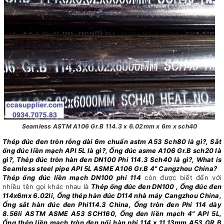
Seamless ASTM A106 Gr.B 114.3 x 6.02mm x 6m x sch40
Thép đúc đen tròn rỗng dài 6m chuẩn astm A53 Sch80 là gì?, Sắt
ống đúc liền mạch API 5L là gì?, Ống đúc asme A106 Gr.B sch20 là
gì?, Thép đúc tròn hàn đen DN100 Phi 114.3 Sch40 là gì?, What is
Seamless steel pipe API 5L ASME A106 Gr.B 4" Cangzhou China?
Thép ống đúc liền mạch DN100 phi 114
còn được biết đến với
nhiều tên gọi khác nhau là
Thép ống đúc đen DN100 , Ống đúc đen
114x6mx 6.02li, Ống thép hàn đúc D114 nhà máy Cangzhou China,
Ống sắt hàn đúc đen Phi114.3 China, Ống tròn đen Phi 114 dày
8.56li ASTM ASME A53 SCH160, Ống đen liền mạch 4" API 5L,
Ống thép liền mạch tròn đen nối hàn phi 114 x 11.13mm A53 GR.B