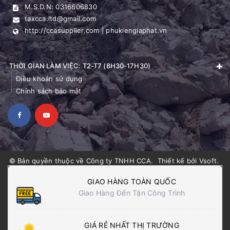
M.S.D.N: 0316606830
taxcca.ltd@gmail.com
http://ccasupplier.com | phukiengiaphat.vn
THỜI GIAN LÀM VIỆC: T2-T7 (8H30-17H30)
Điều khoản sử dụng
Chính sách bảo mật
© Bản quyền thuộc về
Công ty TNHH CCA
.
Thiết kế bởi
Vsoft
.
GIAO HÀNG TOÀN QUỐC
Giao Hàng Đến Tận Công Trình
GIÁ RẺ NHẤT THỊ TRƯỜNG