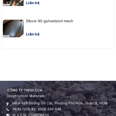
Liên hệ
Elbow 90 galvanized mech
Liên hệ
CÔNG TY TNHH CCA
Construction Materials
Hẻm 49B Đường Gò Cát, Phường Phú Hữu, Quận 9, HCM
0934.7075.83
0909.299.648
M.S.D.N: 0316606830