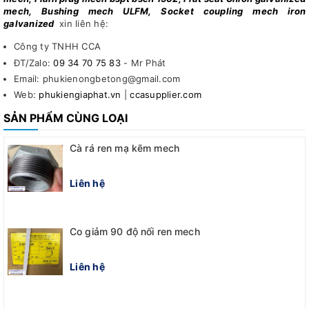
mech, Bushing mech ULFM, Socket coupling mech iron
galvanized
xin liên hệ:
Công ty TNHH CCA
ĐT/Zalo:
09 34 70 75 83
- Mr Phát
Email: phukienongbetong@gmail.com
Web:
phukiengiaphat.vn
|
ccasupplier.com
SẢN PHẨM CÙNG LOẠI
Cà rá ren mạ kẽm mech
Liên hệ
Co giảm 90 độ nối ren mech
Liên hệ