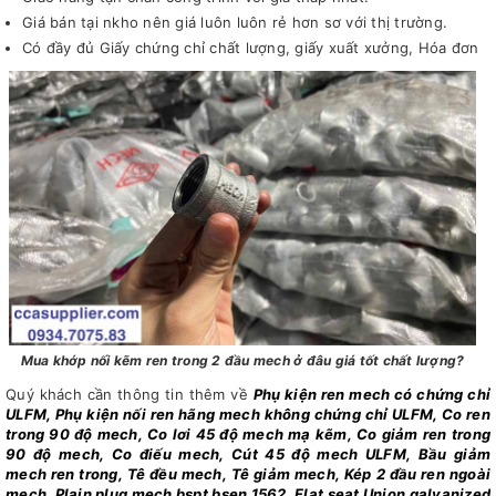
Giá bán tại nkho nên giá luôn luôn rẻ hơn sơ với thị trường.
Có đầy đủ Giấy chứng chỉ chất lượng, giấy xuất xưởng, Hóa đơn
Mua khớp nối kẽm ren trong 2 đầu mech ở đâu giá tốt chất lượng?
Quý khách cần thông tin thêm về
Phụ kiện ren mech có chứng chỉ
ULFM, Phụ kiện nối ren hãng mech không chứng chỉ ULFM, Co ren
trong 90 độ mech, Co lơi 45 độ mech mạ kẽm, Co giảm ren trong
90 độ mech, Co điếu mech, Cút 45 độ mech ULFM, Bầu giảm
mech ren trong, Tê đều mech, Tê giảm mech, Kép 2 đầu ren ngoài
mech, Plain plug mech bspt bsen 1562, Flat seat Union galvanized