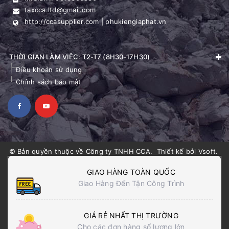
taxcca.ltd@gmail.com
http://ccasupplier.com | phukiengiaphat.vn
THỜI GIAN LÀM VIỆC: T2-T7 (8H30-17H30)
Điều khoản sử dụng
Chính sách bảo mật
© Bản quyền thuộc về
Công ty TNHH CCA
.
Thiết kế bởi
Vsoft
.
GIAO HÀNG TOÀN QUỐC
Giao Hàng Đến Tận Công Trình
GIÁ RẺ NHẤT THỊ TRƯỜNG
Cho các đơn hàng số lượng lớn