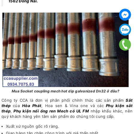
1562 Đồng Nai
.
Mua Socket coupling mech hot dip galvanized Dn32 ở đâu?
Công ty CCA là đơn vị phân phối chính thức các sản phẩm
Sắt
thép
của
Hòa Phát
, Hoa sen & Vina one và các
Phụ kiện sắt
thép
,
Phụ kiện nối ống ren Mech có UL FM
nhập khẩu khác, nên
quý khách hàng yên tâm sản phẩm do chúng tôi cung cấp.
Xuất xứ nguồn gốc rõ ràng.
Giao hàng tận chân công trình với giá thấp nhất.