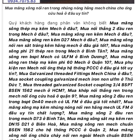
Mua măng xông nối ren trong nhúng nóng hãng mech china cho ống
cứu hoả ở đâu uy tín?
Quý khách hàng đang phân vân không biết
Mua măng
sông thép mạ kẽm Mech ở đâu?, Mua nối thẳng 2 đầu ren
trong Mech ở đâu?, Mua măng xông ren kẽm Mech ở đâu?,
Mua măng sông ren kẽm D27 Mech ở đâu?, Mua măng xông
nối ren sắt tráng kẽm hãng mech ở đâu giá tốt?, Mua măng
sông phi 21 thép ren trong Mech ở Bình Tân?, Mua măng
sông ren bspt Mech có ULFM ở Bình Dương?, Mua măng
xông ren thép mạ kẽm phi 60 Mech ở Quận 10?, Mua phụ
kiện ren Mech nối ống thép hệ thống PCCC ở đâu giá tốt uy
tín?, Mua Galvanized threaded Fittings Mech China ở đâu?,
Mua socket coupling galvanized mech iron non ulfm ở Thủ
Đức ?, Mua threaded galvanized Socket coupling 3/4 BSPT
BSEN 1562 mech ở HCM?, Mua khớp nối thẳng ren trong
mech nối ống cứu hoả ở quận 9?, Mua măng xông 2 đầu ren
trong bspt Dn40 mech có UL FM ở đâu giá tốt nhất?, Mua
măng xông mạ kẽm nhúng nóng nối ren hãng mech UL FM ở
đâu uy tín chất lượng?, Mua măng xông 2 đầu ren
trong mech D73 ở Bình Tân, Mua măng xông sắt mạ kẽm ren
DN15 D21 ở Biên Hoà, Mua măng xông ren mech chuẩn
BSEN 1562 cho hệ thống PCCC ở Quận 2, Mua măng
xông nối ống chữa cháy nối ren ngoài Mech chuẩn BSEN