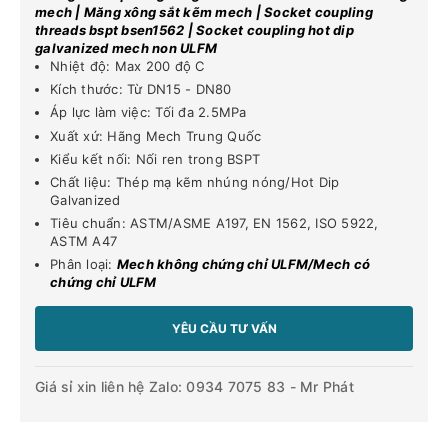
mech | Măng xông sắt kẽm mech | Socket coupling
threads bspt bsen1562 | Socket coupling hot dip
galvanized mech non ULFM
Nhiệt độ: Max 200 độ C
Kích thước: Từ DN15 - DN80
Áp lực làm việc: Tối đa 2.5MPa
Xuất xứ: Hãng Mech Trung Quốc
Kiểu kết nối: Nối ren trong BSPT
Chất liệu: Thép mạ kẽm nhúng nóng/Hot Dip
Galvanized
Tiêu chuẩn: ASTM/ASME A197, EN 1562, ISO 5922,
ASTM A47
Phân loại:
Mech không chứng chỉ ULFM/Mech có
chứng chỉ ULFM
YÊU CẦU TƯ VẤN
Giá sỉ xin liên hệ Zalo: 0934 7075 83 - Mr Phát