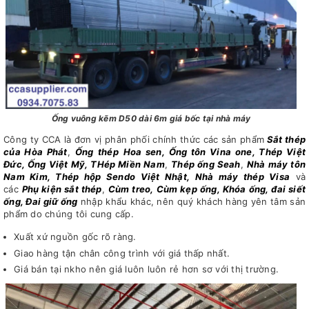
Ống vuông kẽm D50 dài 6m giá bốc tại nhà máy
Công ty CCA là đơn vị phân phối chính thức các sản phẩm
Sắt thép
của Hòa Phát
,
Ống
thép
Hoa sen
, Ống tôn Vina one, Thép Việt
Đức, Ống Việt Mỹ, THép Miền Nam
,
Thép ống Seah
,
Nhà máy tôn
Nam Kim, Thép hộp Sendo Việt Nhật, Nhà máy thép Visa
và
các
Phụ kiện sắt thép
,
Cùm treo, Cùm kẹp ống, Khóa ống, đai siết
ống, Đai giữ ống
nhập khẩu khác, nên quý khách hàng yên tâm sản
phẩm do chúng tôi cung cấp.
Xuất xứ nguồn gốc rõ ràng.
Giao hàng tận chân công trình với giá thấp nhất.
Giá bán tại nkho nên giá luôn luôn rẻ hơn sơ với thị trường.