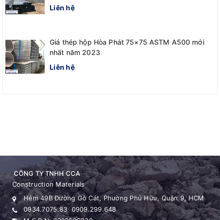
Liên hệ
Giá thép hộp Hòa Phát 75×75 ASTM A500 mới
nhất năm 2023
Liên hệ
CÔNG TY TNHH CCA
Construction Materials
Hẻm 49B Đường Gò Cát, Phường Phú Hữu, Quận 9, HCM
0934.7075.83
0909.299.648