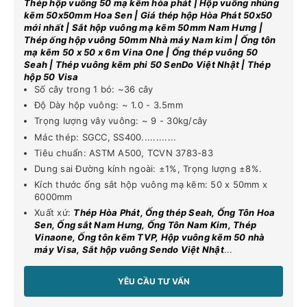
Thép hộp vuông 50 mạ kẽm hòa phát | Hộp vuông nhúng
kẽm 50x50mm Hoa Sen | Giá thép hộp Hòa Phát 50x50
mới nhất | Sắt hộp vuông mạ kẽm 50mm Nam Hưng |
Thép ống hộp vuông 50mm Nhà máy Nam kim | Ống tôn
mạ kẽm 50 x 50 x 6m Vina One | Ống thép vuông 50
Seah | Thép vuông kẽm phi 50 SenDo Việt Nhật | Thép
hộp 50 Visa
Số cây trong 1 bó: ~36 cây
Độ Dày hộp vuông: ~ 1.0 - 3.5mm
Trọng lượng vây vuông: ~ 9 - 30kg/cây
Mác thép: SGCC, SS400............
Tiêu chuẩn: ASTM A500, TCVN 3783-83
Dung sai Đường kính ngoài: ±1%, Trọng lượng ±8%.
Kích thước ống sắt hộp vuông mạ kẽm: 50 x 50mm x
6000mm
Xuất xứ:
Thép Hòa Phát, Ống thép Seah, Ống Tôn Hoa
Sen, Ống sắt Nam Hưng, Ống Tôn Nam Kim, Thép
Vinaone, Ống tôn kẽm TVP, Hộp vuông kẽm 50 nhà
máy Visa, Sắt hộp vuông Sendo Việt Nhật
...
YÊU CẦU TƯ VẤN