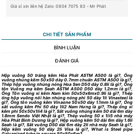
Giá sỉ xin liên hệ Zalo: 0934 7075 83 - Mr Phát
CHI TIẾT SẢN PHẨM
BÌNH LUẬN
ĐÁNH GIÁ
Hộp vuông 50 tráng kẽm Hòa Phát ASTM A500 là gì?, Ống
vuông nhúng kẽm 50x50 dày 0.7mm chuẩn ASTM A500 là gì?,
Thép hộp vuông nhúng nóng Hoa Sen D50 dày 0.8li là gì?, Ống
tôn Vuông mạ kẽm Seah ASTM A500 D50 dày 1.2mm là gì?,
Ống Tôn vuông xi kẽm Nam kim 50x50x6mx0.9li là gì?, Thép
ống hộp vuông nối hàn nhúng nóng phi 50 dày 1li Vinasteel là
gì?, Ống tôn vuông kẽm Vinaone 50x50 dày 1.1mm là gì?, Ống
sắt vuông kẽm Phi 50 dày 1li2 Nam Hưng là gì?, Thép ống xi
kẽm phi 50x50x1li4 là gì?, Sắt vuông nhúng kẽm 50 dài 6m dày
1.8mm Sendo Việt Nhật là gì?, Thép vuông 50 x 1li5 nhà máy
Hòa Phát Bình Dương là gì?, Hộp vuông kẽm 50 dài 6m dày 1.6li
Seah là gì?, Sắt vuông D50 dài 6m dày 2li nhà máy Seah là gì?,
Hộp kẽm vuông 50 dày 2li Visa là gì?, What is Steel pipe
Galvanized tube in square 50x50x6m?