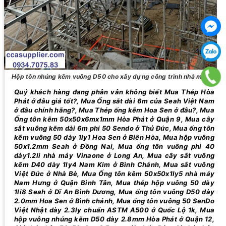
Hộp tôn nhúng kẽm vuông D50 cho xây dựng công trình nhà máy
Quý khách hàng đang phân vân không biết Mua Thép Hòa
Phát ở đâu giá tốt?, Mua Ống sắt dài 6m của Seah Việt Nam
ở đâu chính hãng?, Mua Thép ống kẽm Hoa Sen ở đâu?, Mua
Ống tôn kẽm 50x50x6mx1mm Hòa Phát ở Quận 9, Mua cây
sắt vuông kẽm dài 6m phi 50 Sendo ở Thủ Đức, Mua ống tôn
kẽm vuông 50 dày 1ly1 Hoa Sen ở Biên Hòa, Mua hộp vuông
50x1.2mm Seah ở Đồng Nai, Mua ống tôn vuông phi 40
dày1.2li nhà máy Vinaone ở Long An, Mua cây sắt vuông
kẽm D40 dày 1ly4 Nam Kim ở Bình Chánh, Mua sắt vuông
Việt Đức ở Nhà Bè, Mua Ống tôn kẽm 50x50x1ly5 nhà máy
Nam Hưng ở Quận Bình Tân, Mua thép hộp vuông 50 dày
1li8 Seah ở Dĩ An Bình Dương, Mua ống tôn vuông D50 dày
2.0mm Hoa Sen ở Bình chánh, Mua ống tôn vuông 50 SenDo
Việt Nhật dày 2.3ly chuẩn ASTM A500 ở Quốc Lộ 1k, Mua
hộp vuông nhúng kẽm D50 dày 2.8mm Hòa Phát ở Quận 12,