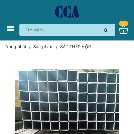
0
Trang nhất
/
Sản phẩm
/
SẮT THÉP HỘP