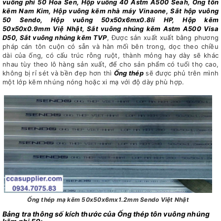
vuông phi 50 Hoa Sen, Hộp vuông 40 Astm A500 Seah, Ống tôn
kẽm Nam Kim, Hộp vuông kẽm nhà máy Vinaone, Sắt hộp vuông
50 Sendo, Hộp vuông 50x50x6mx0.8li HP, Hộp kẽm
50x50x0.9mm Việ Nhật, Sắt vuông nhúng kẽm Astm A500 Visa
D50, Sắt vuông nhúng kẽm TVP
, Được sản xuất xuất bằng phương
pháp cán tôn cuộn có sẵn và hàn mối bên trong, dọc theo chiều
dài của ống, có cấu trúc rỗng ruột, thành mỏng hay dày sẽ khác
nhau tùy theo lô hàng sản xuất, để cho sản phẩm có tuổi thọ cao,
không bị rỉ sét và bền đẹp hơn thì
Ống thép
sẽ được phủ trên mình
một lớp kẽm nhúng nóng hoặc xi mạ với độ dày phù hợp.
Ống thép mạ kẽm 50x50x6mx1.2mm Sendo Việt Nhật
Bảng tra thông số kích thước của Ống thép tôn vuông nhúng