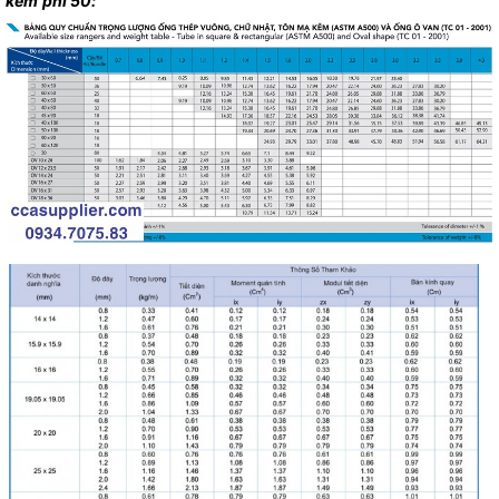
kẽm phi 50: