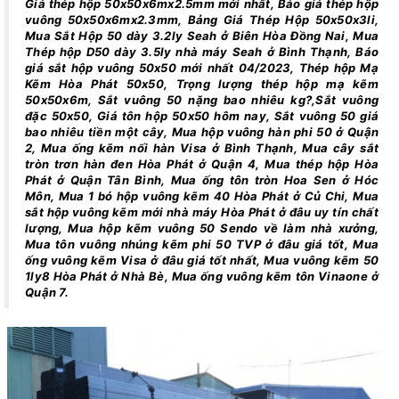
Giá thép hộp 50x50x6mx2.5mm mới nhất, Báo giá thép hộp
vuông 50x50x6mx2.3mm, Bảng Giá Thép Hộp 50x50x3li,
Mua Sắt Hộp 50 dày 3.2ly Seah ở Biên Hòa Đồng Nai, Mua
Thép hộp D50 dày 3.5ly nhà máy Seah ở Bình Thạnh, Báo
giá sắt hộp vuông 50x50 mới nhất 04/2023, Thép hộp Mạ
Kẽm Hòa Phát 50x50, Trọng lượng thép hộp mạ kẽm
50x50x6m, Sắt vuông 50 nặng bao nhiêu kg?,Sắt vuông
đặc 50x50, Giá tôn hộp 50x50 hôm nay, Sắt vuông 50 giá
bao nhiêu tiền một cây, Mua hộp vuông hàn phi 50 ở Quận
2, Mua ống kẽm nối hàn Visa ở Bình Thạnh, Mua cây sắt
tròn trơn hàn đen Hòa Phát ở Quận 4, Mua thép hộp Hòa
Phát ở Quận Tân Bình, Mua ống tôn tròn Hoa Sen ở Hóc
Môn, Mua 1 bó hộp vuông kẽm 40 Hòa Phát ở Củ Chi, Mua
sắt hộp vuông kẽm mới nhà máy Hòa Phát ở đâu uy tín chất
lượng, Mua hộp kẽm vuông 50 Sendo về làm nhà xưởng,
Mua tôn vuông nhúng kẽm phi 50 TVP ở đâu giá tốt, Mua
ống vuông kẽm Visa ở đâu giá tốt nhất, Mua vuông kẽm 50
1ly8 Hòa Phát ở Nhà Bè, Mua ống vuông kẽm tôn Vinaone ở
Quận 7.