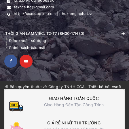
M.S.D.N: 0316606830
taxcca.ltd@gmail.com
http://ccasupplier.com | phukiengiaphat.vn
THỜI GIAN LÀM VIỆC: T2-T7 (8H30-17H30)
Điều khoản sử dụng
Chính sách bảo mật
© Bản quyền thuộc về
Công ty TNHH CCA
.
Thiết kế bởi
Vsoft
.
GIAO HÀNG TOÀN QUỐC
Giao Hàng Đến Tận Công Trình
GIÁ RẺ NHẤT THỊ TRƯỜNG