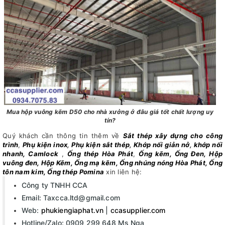
Mua hộp vuông kẽm D50 cho nhà xưởng ở đâu giá tốt chất lượng uy
tín?
Quý khách cần thông tin thêm về
Sắt thép xây dựng cho công
trình
,
Phụ kiện inox
,
Phụ kiện sắt thép
,
Khớp nối giản nở
,
khớp nối
nhanh, Camlock
,
Ống thép Hòa Phát
,
Ống kẽm, Ống Đen, Hộp
vuông đen, Hộp Kẽm, Ống mạ kẽm, Ống nhúng nóng Hòa Phát, Ống
tôn nam kim, Ống thép Pomina
xin liên hệ:
Công ty TNHH CCA
Email: Taxcca.ltd@gmail.com
Web:
phukiengiaphat.vn
|
ccasupplier.com
Hotline/Zalo: 0909 299 648 Ms Nga