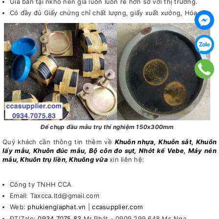
Giá bán tại nkho nên giá luôn luôn rẻ hơn sơ với thị trường.
Có đầy đủ Giấy chứng chỉ chất lượng, giấy xuất xưởng, Hóa đơn.
Đế chụp đầu mẫu trụ thí nghiệm 150x300mm
Quý khách cần thông tin thêm về
Khuôn nhựa, Khuôn sắt, Khuôn
lấy mẫu, Khuôn đúc mẫu, Bộ côn đo sụt, Nhớt kế Vebe, Máy nén
mẫu, Khuôn trụ liền, Khuông vữa
xin liên hệ:
Công ty TNHH CCA
Email: Taxcca.ltd@gmail.com
Web:
phukiengiaphat.vn
|
ccasupplier.com
ĐT/Zalo:
0934 7075 83
Mr Phát - 0909 299 648 Ms Nga