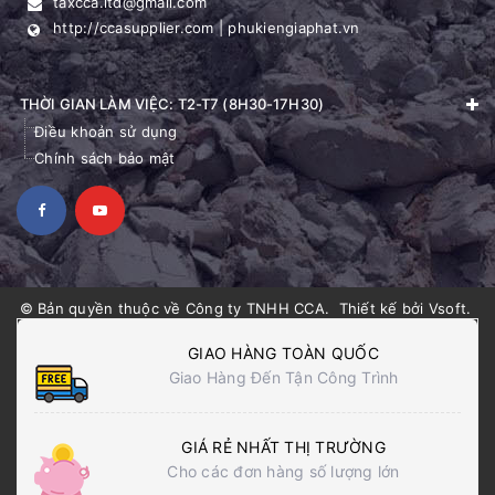
taxcca.ltd@gmail.com
http://ccasupplier.com | phukiengiaphat.vn
THỜI GIAN LÀM VIỆC: T2-T7 (8H30-17H30)
Điều khoản sử dụng
Chính sách bảo mật
© Bản quyền thuộc về
Công ty TNHH CCA
.
Thiết kế bởi
Vsoft
.
GIAO HÀNG TOÀN QUỐC
Giao Hàng Đến Tận Công Trình
GIÁ RẺ NHẤT THỊ TRƯỜNG
Cho các đơn hàng số lượng lớn