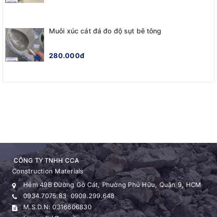
Muôi xúc cát đá đo độ sụt bê tông
280.000đ
CÔNG TY TNHH CCA
Construction Materials
Hẻm 49B Đường Gò Cát, Phường Phú Hữu, Quận 9, HCM
0934.7075.83
0909.299.648
M.S.D.N: 0316606830