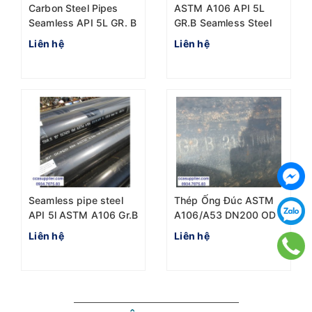
Carbon Steel Pipes
ASTM A106 API 5L
Seamless API 5L GR. B
GR.B Seamless Steel
ASTM A106 DN125 5"
Pipe 12" OD323.9mm
Liên hệ
Liên hệ
D141.3mm
x 10.31mm
Seamless pipe steel
Thép Ống Đúc ASTM
API 5l ASTM A106 Gr.B
A106/A53 DN200 OD
10" OD273mm
219.1mm sch40 dày
Liên hệ
Liên hệ
8.18mm