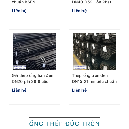
chuẩn BSEN
DN40 D59 Hòa Phát
10255:2004 Hòa phát
Seah chuẩn BSEN
Liên hệ
Liên hệ
DN25 Phi 33.4
1387-1985 2023
Giá thép ống hàn đen
Thép ống tròn đen
DN20 phi 26.6 tiêu
DN15 21mm tiêu chuẩn
chuẩn BSEN
BSEN
Liên hệ
Liên hệ
1387:1985 Hòa Phát
ỐNG THÉP ĐÚC TRÒN