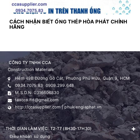
CÁCH NHẬN BIẾT ỐNG THÉP HÒA PHÁT CHÍNH
HÃNG
C
T
Mộ
ng
CÔNG TY TNHH CCA
Construction Materials
Hẻm 49B Đường Gò Cát, Phường Phú Hữu, Quận 9, HCM
0934.7075.83
0909.299.648
M.S.D.N: 0316606830
taxcca.ltd@gmail.com
http://ccasupplier.com | phukiengiaphat.vn
THỜI GIAN LÀM VIỆC: T2-T7 (8H30-17H30)
Điều khoản sử dụng