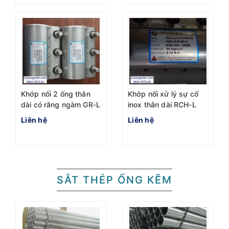
Khớp nối 2 ống thân
Khớp nối xử lý sự cố
dài có răng ngàm GR-L
inox thân dài RCH-L
Liên hệ
Liên hệ
SẮT THÉP ỐNG KẼM