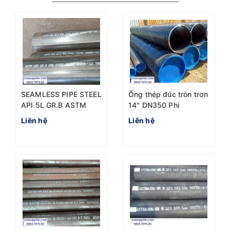
SEAMLESS PIPE STEEL
Ống thép đúc tròn trơn
API 5L GR.B ASTM
14" DN350 Phi
A106/A53 DN400
355.6mm
Liên hệ
Liên hệ
D406.4mm