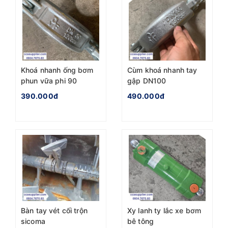
Khoá nhanh ống bơm
Cùm khoá nhanh tay
phun vữa phi 90
gập DN100
390.000đ
490.000đ
Bàn tay vét cối trộn
Xy lanh ty lắc xe bơm
sicoma
bê tông