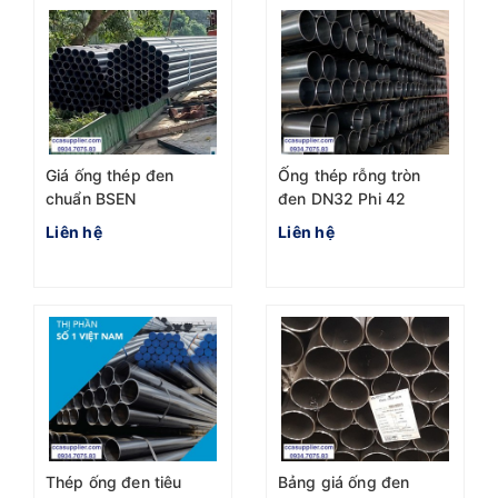
Giá ống thép đen
Ống thép rỗng tròn
chuẩn BSEN
đen DN32 Phi 42
1055:2004 Phi 76 mới
Chuẩn BS 1387-1985
Liên hệ
Liên hệ
nhất hôm nay
Thép ống đen tiêu
Bảng giá ống đen