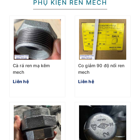
PHỤ KIỆN REN MECH
Cà rá ren mạ kẽm
Co giảm 90 độ nối ren
mech
mech
Liên hệ
Liên hệ