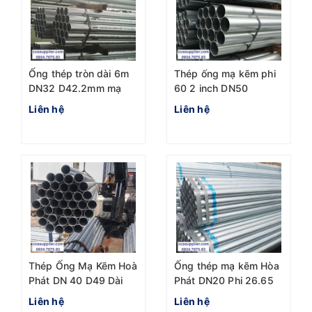
Ống thép tròn dài 6m
Thép ống mạ kẽm phi
DN32 D42.2mm mạ
60 2 inch DN50
kẽm
Liên hệ
Liên hệ
Thép Ống Mạ Kẽm Hoà
Ống thép mạ kẽm Hòa
Phát DN 40 D49 Dài
Phát DN20 Phi 26.65
6m BSEN
chuẩn BS 1387
Liên hệ
Liên hệ