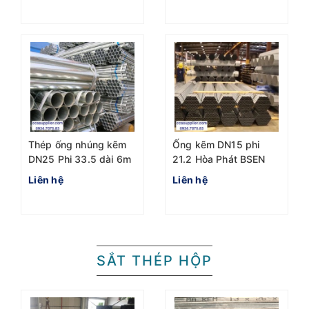
Thép ống nhúng kẽm
Ống kẽm DN15 phi
DN25 Phi 33.5 dài 6m
21.2 Hòa Phát BSEN
Hòa Phát
1387
Liên hệ
Liên hệ
SẮT THÉP HỘP