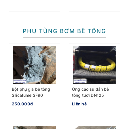
PHỤ TÙNG BƠM BÊ TÔNG
Bột phụ gia bê tông
Ống cao su dẫn bê
Silicafume SF90
tông tươi DN125
250.000đ
Liên hệ