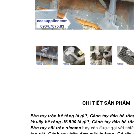
CHI TIẾT SẢN PHẨM
Bàn tay trộn bê tông là gì?, Cánh tay đảo bê tông
khuấy bê tông JS 500 là gì?, Cánh tay đảo bê tôn
Bàn tay cối trộn sicoma
hay còn được gọi với nhiề
tay vét, Cánh tay trộn đơn siết bulong, Có tên