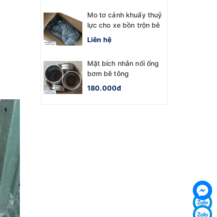
Mo tơ cánh khuấy thuỷ
lực cho xe bồn trộn bê
tông
Liên hệ
Mặt bích nhẫn nối ống
bơm bê tông
180.000đ