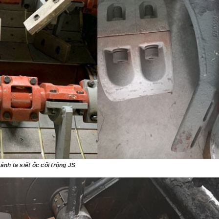
ánh ta siết ốc cối trộng JS