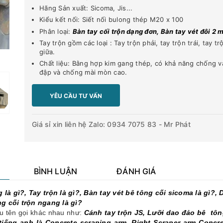
Hãng Sản xuất: Sicoma, Jis...
Kiểu kết nối: Siết nối bulong thép M20 x 100
Phân loại:
Bàn tay cối trộn dạng đơn, Bàn tay vét đôi 2 
Tay trộn gồm các loại : Tay trộn phải, tay trộn trái, tay tr
giữa.
Chất liệu: Bằng hợp kim gang thép, có khả năng chống v
đập và chống mài mòn cao.
YÊU CẦU TƯ VẤN
Giá sỉ xin liên hệ Zalo: 0934 7075 83 - Mr Phát
BÌNH LUẬN
ĐÁNH GIÁ
 là gì?, Tay trộn là gì?, Bàn tay vét bê tông cối sicoma là gì?, 
g cối trộn ngang là gì?
u tên gọi khác nhau như:
Cánh tay trộn JS, Lưỡi dao đảo bê tô
 tiếng anh là Concrete scraping arm, Right Scraper arm Concre