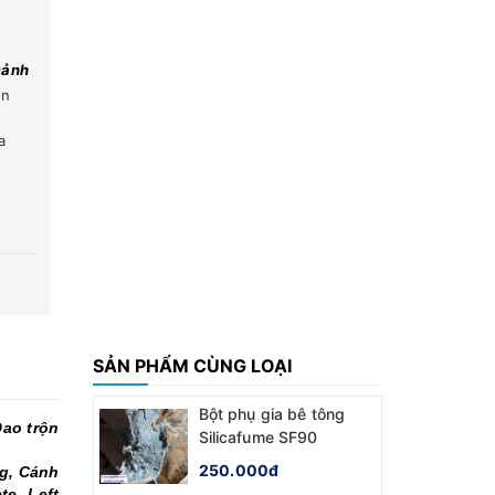
mảnh
ộn
a
SẢN PHẨM CÙNG LOẠI
Bột phụ gia bê tông
Dao trộn
Silicafume SF90
250.000đ
ng, Cánh
te, Left