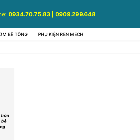
ne:
0934.70.75.83 | 0909.299.648
BƠM BÊ TÔNG
PHỤ KIỆN REN MECH
 trộn
n bê
ông