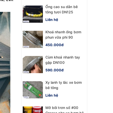
Ống cao su dẫn bê
tông tươi DN125
Liên hệ
Khoá nhanh ống bơm
phun vữa phi 90
450.000đ
Cùm khoá nhanh tay
gập DN100
590.000đ
Xy lanh ty lắc xe bơm
bê tông
Liên hệ
Mỡ bôi trơn số #00
Grease cho xe bơm bê