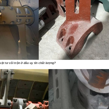
ật tư cối trộn ở đâu uy tín chất lượng?