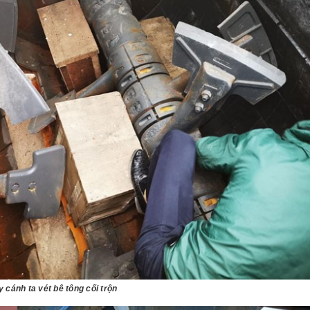
 cánh ta vét bê tông cối trộn