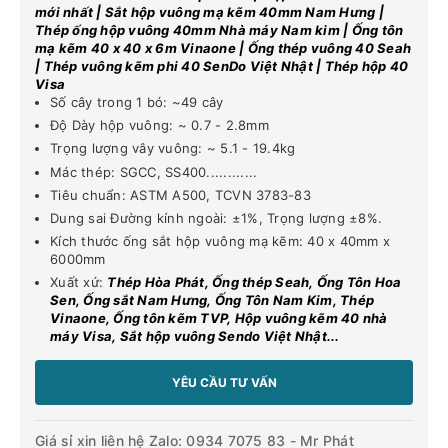
mới nhất | Sắt hộp vuông mạ kẽm 40mm Nam Hưng |
Thép ống hộp vuông 40mm Nhà máy Nam kim | Ống tôn
mạ kẽm 40 x 40 x 6m Vinaone | Ống thép vuông 40 Seah
| Thép vuông kẽm phi 40 SenDo Việt Nhật | Thép hộp 40
Visa
Số cây trong 1 bó: ~49 cây
Độ Dày hộp vuông: ~ 0.7 - 2.8mm
Trọng lượng vây vuông: ~ 5.1 - 19.4kg
Mác thép: SGCC, SS400............
Tiêu chuẩn: ASTM A500, TCVN 3783-83
Dung sai Đường kính ngoài: ±1%, Trọng lượng ±8%.
Kích thước ống sắt hộp vuông mạ kẽm: 40 x 40mm x
6000mm
Xuất xứ:
Thép Hòa Phát, Ống thép Seah, Ống Tôn Hoa
Sen, Ống sắt Nam Hưng, Ống Tôn Nam Kim, Thép
Vinaone, Ống tôn kẽm TVP, Hộp vuông kẽm 40 nhà
máy Visa, Sắt hộp vuông Sendo Việt Nhật...
YÊU CẦU TƯ VẤN
Giá sỉ xin liên hệ Zalo: 0934 7075 83 - Mr Phát