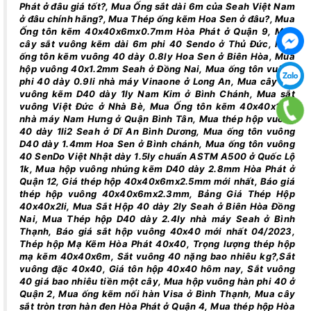
Phát ở đâu giá tốt?, Mua Ống sắt dài 6m của Seah Việt Nam
ở đâu chính hãng?, Mua Thép ống kẽm Hoa Sen ở đâu?, Mua
Ống tôn kẽm 40x40x6mx0.7mm Hòa Phát ở Quận 9, Mua
cây sắt vuông kẽm dài 6m phi 40 Sendo ở Thủ Đức, Mua
ống tôn kẽm vuông 40 dày 0.8ly Hoa Sen ở Biên Hòa, Mua
hộp vuông 40x1.2mm Seah ở Đồng Nai, Mua ống tôn vuông
phi 40 dày 0.9li nhà máy Vinaone ở Long An, Mua cây sắt
vuông kẽm D40 dày 1ly Nam Kim ở Bình Chánh, Mua sắt
vuông Việt Đức ở Nhà Bè, Mua Ống tôn kẽm 40x40x1.1ly
nhà máy Nam Hưng ở Quận Bình Tân, Mua thép hộp vuông
40 dày 1li2 Seah ở Dĩ An Bình Dương, Mua ống tôn vuông
D40 dày 1.4mm Hoa Sen ở Bình chánh, Mua ống tôn vuông
40 SenDo Việt Nhật dày 1.5ly chuẩn ASTM A500 ở Quốc Lộ
1k, Mua hộp vuông nhúng kẽm D40 dày 2.8mm Hòa Phát ở
Quận 12, Giá thép hộp 40x40x6mx2.5mm mới nhất, Báo giá
thép hộp vuông 40x40x6mx2.3mm, Bảng Giá Thép Hộp
40x40x2li, Mua Sắt Hộp 40 dày 2ly Seah ở Biên Hòa Đồng
Nai, Mua Thép hộp D40 dày 2.4ly nhà máy Seah ở Bình
Thạnh, Báo giá sắt hộp vuông 40x40 mới nhất 04/2023,
Thép hộp Mạ Kẽm Hòa Phát 40x40, Trọng lượng thép hộp
mạ kẽm 40x40x6m, Sắt vuông 40 nặng bao nhiêu kg?,Sắt
vuông đặc 40x40, Giá tôn hộp 40x40 hôm nay, Sắt vuông
40 giá bao nhiêu tiền một cây, Mua hộp vuông hàn phi 40 ở
Quận 2, Mua ống kẽm nối hàn Visa ở Bình Thạnh, Mua cây
sắt tròn trơn hàn đen Hòa Phát ở Quận 4, Mua thép hộp Hòa