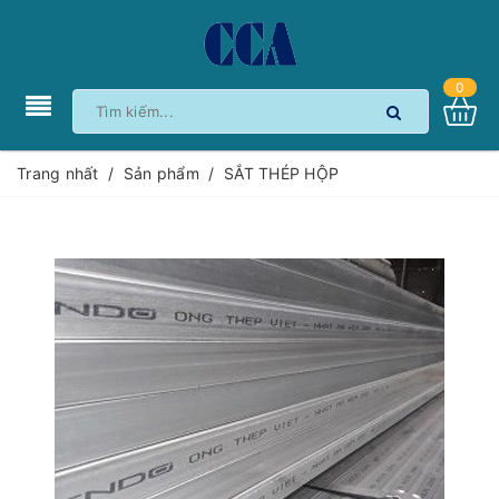
0
Trang nhất
/
Sản phẩm
/
SẮT THÉP HỘP