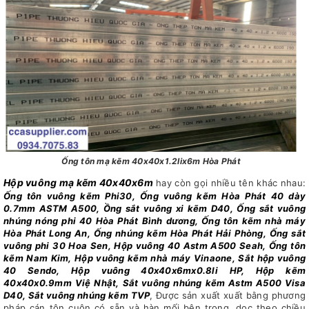
Ống tôn mạ kẽm 40x40x1.2lix6m Hòa Phát
Hộp vuông mạ kẽm 40x40x6m
hay còn gọi nhiều tên khác nhau:
Ống tôn vuông kẽm Phi30, Ống vuông kẽm Hòa Phát 40 dày
0.7mm ASTM A500, Ồng sắt vuông xi kẽm D40, Ống sắt vuông
nhúng nóng phi 40 Hòa Phát Bình dương, Ống tôn kẽm nhà máy
Hòa Phát Long An, Ống nhúng kẽm Hòa Phát Hải Phòng, Ống sắt
vuông phi 30 Hoa Sen, Hộp vuông 40 Astm A500 Seah, Ống tôn
kẽm Nam Kim, Hộp vuông kẽm nhà máy Vinaone, Sắt hộp vuông
40 Sendo, Hộp vuông 40x40x6mx0.8li HP, Hộp kẽm
40x40x0.9mm Việ Nhật, Sắt vuông nhúng kẽm Astm A500 Visa
D40, Sắt vuông nhúng kẽm TVP
, Được sản xuất xuất bằng phương
pháp cán tôn cuộn có sẵn và hàn mối bên trong, dọc theo chiều