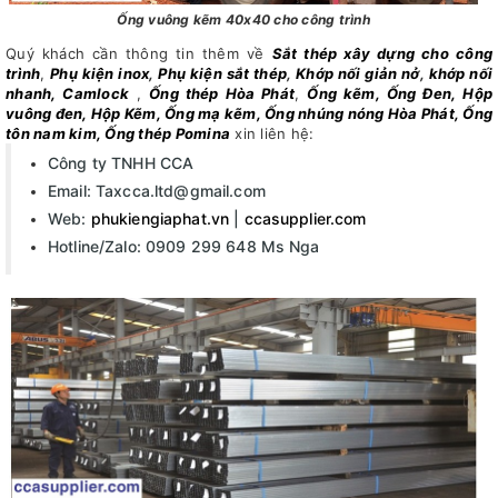
Ống vuông kẽm 40x40 cho công trình
Quý khách cần thông tin thêm về
Sắt thép xây dựng cho công
trình
,
Phụ kiện inox
,
Phụ kiện sắt thép
,
Khớp nối giản nở
,
khớp nối
nhanh, Camlock
,
Ống thép Hòa Phát
,
Ống kẽm, Ống Đen, Hộp
vuông đen, Hộp Kẽm, Ống mạ kẽm, Ống nhúng nóng Hòa Phát, Ống
tôn nam kim, Ống thép Pomina
xin liên hệ:
Công ty TNHH CCA
Email: Taxcca.ltd@gmail.com
Web:
phukiengiaphat.vn
|
ccasupplier.com
Hotline/Zalo: 0909 299 648 Ms Nga