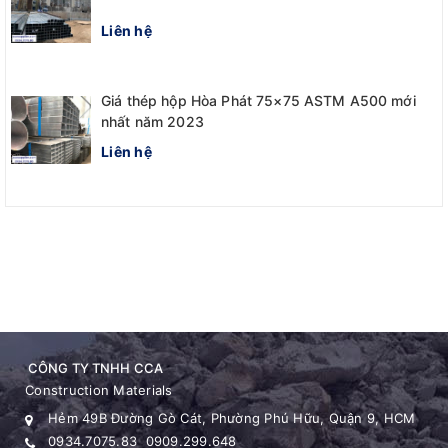
Liên hệ
Giá thép hộp Hòa Phát 75×75 ASTM A500 mới
nhất năm 2023
Liên hệ
CÔNG TY TNHH CCA
Construction Materials
Hẻm 49B Đường Gò Cát, Phường Phú Hữu, Quận 9, HCM
0934.7075.83
0909.299.648