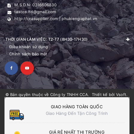
M.S.D.N: 0316606830
taxcca.ltd@gmail.com
http://ccasupplier.com | phukiengiaphat.vn
THỜI GIAN LÀM VIỆC: T2-T7 (8H30-17H30)
Điều khoản sử dụng
Chính sách bảo mật
© Bản quyền thuộc về
Công ty TNHH CCA
.
Thiết kế bởi
Vsoft
.
GIAO HÀNG TOÀN QUỐC
Giao Hàng Đến Tận Công Trình
GIÁ RẺ NHẤT THỊ TRƯỜNG