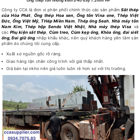
Ống thép tôn nhúng kẽm D40 dày 1.2mm HP
Công ty CCA là đơn vị phân phối chính thức các sản phẩm
Sắt thép
của Hòa Phát
,
Ống
thép
Hoa sen
, Ống tôn Vina one, Thép Việt
Đức, Ống Việt Mỹ, THép Miền Nam
,
Thép ống Seah
,
Nhà máy tôn
Nam Kim, Thép hộp Sendo Việt Nhật, Nhà máy thép Visa
và
các
Phụ kiện sắt thép
,
Cùm treo, Cùm kẹp ống, Khóa ống, đai siết
ống, Đai giữ ống
nhập khẩu khác, nên quý khách hàng yên tâm sản
phẩm do chúng tôi cung cấp.
Xuất xứ nguồn gốc rõ ràng.
Giao hàng tận chân công trình với giá thấp nhất.
Giá bán tại nkho nên giá luôn luôn rẻ hơn sơ với thị trường.