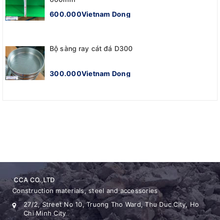
600.000Vietnam Dong
Bộ sàng ray cát đá D300
300.000Vietnam Dong
CCA CO.,LTD
Construction materials, steel and accessories
27/2, Street No 10, Truong Tho Ward, Thu Duc City, Ho
Chi Minh City