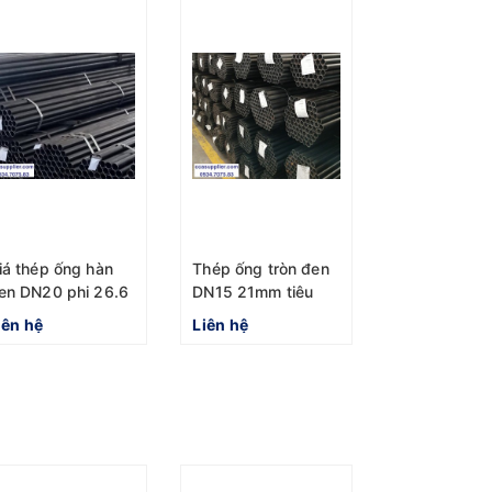
iá thép ống hàn
Thép ống tròn đen
en DN20 phi 26.6
DN15 21mm tiêu
iêu chuẩn BSEN
chuẩn BSEN
iên hệ
Liên hệ
387:1985 Hòa
hát