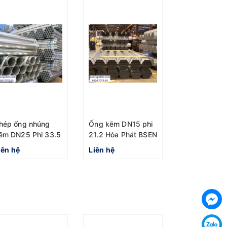
hép ống nhúng
Ống kẽm DN15 phi
ẽm DN25 Phi 33.5
21.2 Hòa Phát BSEN
ài 6m Hòa Phát
1387
iên hệ
Liên hệ