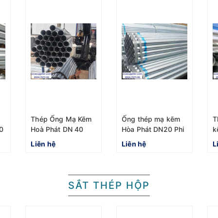
Thép Ống Mạ Kẽm
Ống thép mạ kẽm
T
0
Hoà Phát DN 40
Hòa Phát DN20 Phi
k
D49 Dài 6m BSEN
26.65 chuẩn BS
d
Liên hệ
Liên hệ
L
1387
SẮT THÉP HỘP