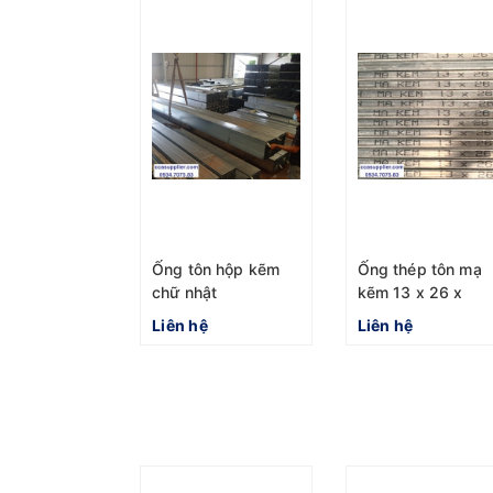
Ống tôn hộp kẽm
Ống thép tôn mạ
chữ nhật
kẽm 13 x 26 x
12x32x6m tiêu
1.2mm ASTM A50
Liên hệ
Liên hệ
chuẩn ASTM A500
nhà máy Hòa Phát