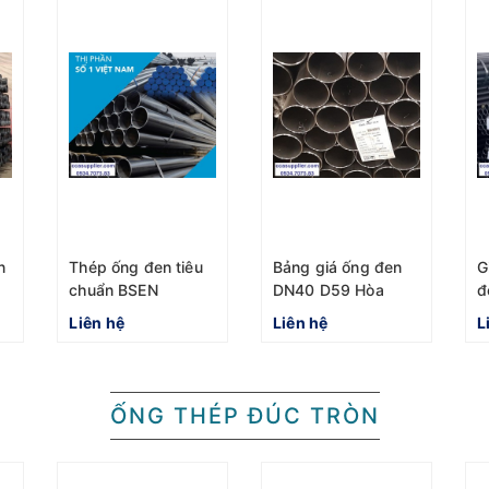
n
Thép ống đen tiêu
Bảng giá ống đen
G
chuẩn BSEN
DN40 D59 Hòa
đ
10255:2004 Hòa
Phát Seah chuẩn
t
Liên hệ
Liên hệ
L
phát DN25 Phi 33.4
BSEN 1387-1985
1
2023
P
ỐNG THÉP ĐÚC TRÒN