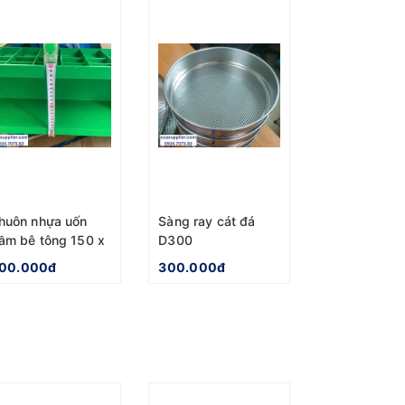
huôn nhựa uốn
Sàng ray cát đá
ầm bê tông 150 x
D300
50 x 600mm
00.000đ
300.000đ