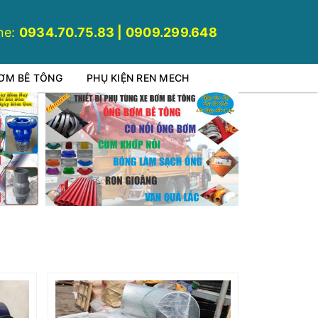
ne:
0934.70.75.83 | 0909.299.648
BƠM BÊ TÔNG
PHỤ KIỆN REN MECH
Tê hàn xi kẽ