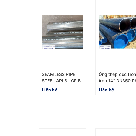
SEAMLESS PIPE
Ống thép đúc trò
STEEL API 5L GR.B
trơn 14" DN350 Ph
ASTM A106/A53
355.6mm
Liên hệ
Liên hệ
DN400 D406.4mm