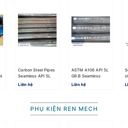
n
Carbon Steel Pipes
ASTM A106 API 5L
S
i
Seamless API 5L
GR.B Seamless
s
GR. B ASTM A106
Steel Pipe 12"
A
Liên hệ
Liên hệ
L
DN125 5"
OD323.9mm x
O
D141.3mm
10.31mm
PHỤ KIỆN REN MECH