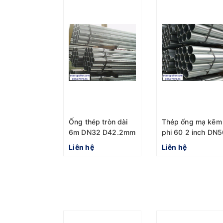
Ống thép tròn dài
Thép ống mạ kẽm
6m DN32 D42.2mm
phi 60 2 inch DN5
mạ kẽm
Liên hệ
Liên hệ