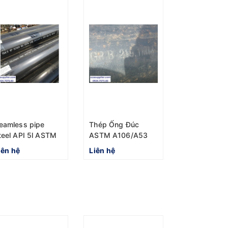
eamless pipe
Thép Ống Đúc
teel API 5l ASTM
ASTM A106/A53
106 Gr.B 10"
DN200 OD
iên hệ
Liên hệ
D273mm
219.1mm sch40
dày 8.18mm