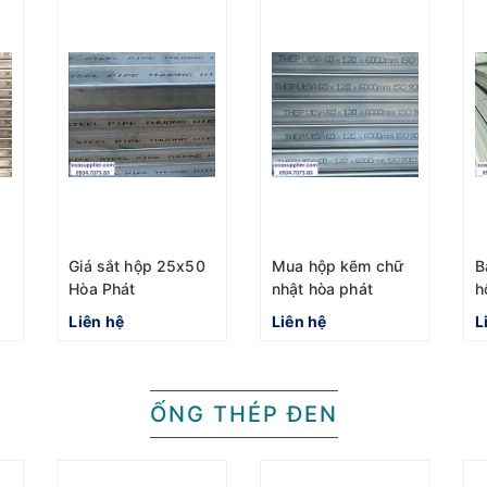
Giá sắt hộp 25x50
Mua hộp kẽm chữ
B
Hòa Phát
nhật hòa phát
h
0
60x120x6m ở đâu
4
Liên hệ
Liên hệ
L
giá tốt nhất
m
ỐNG THÉP ĐEN