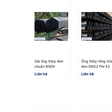
Giá ống thép đen
Ống thép rỗng trò
chuẩn BSEN
đen DN32 Phi 42
1055:2004 Phi 76
Chuẩn BS 1387-
Liên hệ
Liên hệ
mới nhất hôm nay
1985