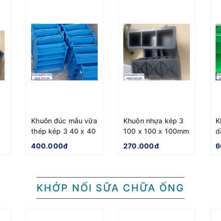
Khuôn đúc mẫu vữa
Khuôn nhựa kép 3
K
thép kép 3 40 x 40
100 x 100 x 100mm
d
x 160mm
1
400.000đ
270.000đ
6
KHỚP NỐI SỮA CHỮA ỐNG