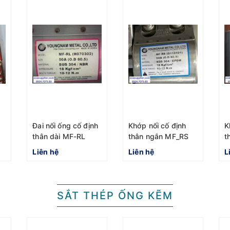
Đai nối ống cố định
Khớp nối cố định
K
thân dài MF-RL
thân ngắn MF_RS
t
n
Liên hệ
Liên hệ
L
SẮT THÉP ỐNG KẼM