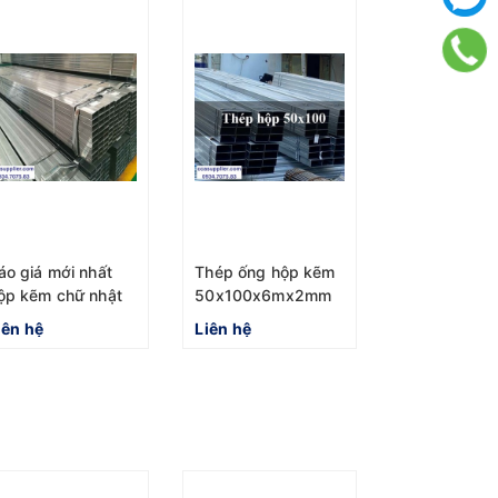
áo giá mới nhất
Thép ống hộp kẽm
ộp kẽm chữ nhật
50x100x6mx2mm
0x80x6m nhà
Hòa Phát
iên hệ
Liên hệ
áy Hòa phát