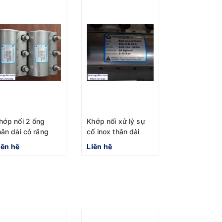
hớp nối 2 ống
Khớp nối xử lý sự
hân dài có răng
cố inox thân dài
gàm GR-L
RCH-L
iên hệ
Liên hệ