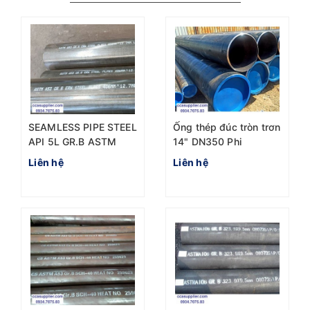
SEAMLESS PIPE STEEL
Ống thép đúc tròn trơn
API 5L GR.B ASTM
14" DN350 Phi
A106/A53 DN400
355.6mm
Liên hệ
Liên hệ
D406.4mm