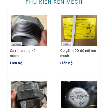
PHỤ KIỆN REN MECH
Cà rá ren mạ kẽm
Co giảm 90 độ nối ren
mech
mech
Liên hệ
Liên hệ