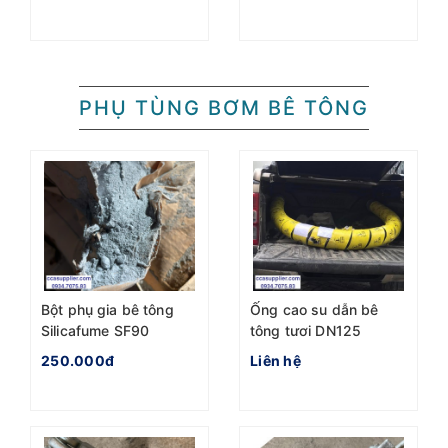
PHỤ TÙNG BƠM BÊ TÔNG
Bột phụ gia bê tông
Ống cao su dẫn bê
Silicafume SF90
tông tươi DN125
250.000đ
Liên hệ