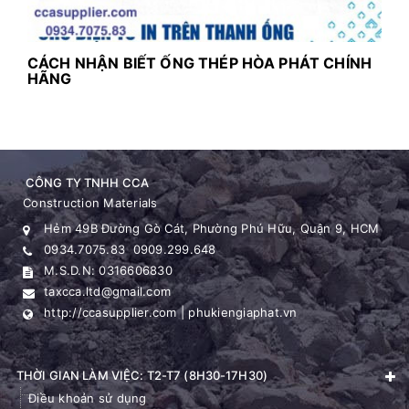
CÁCH NHẬN BIẾT ỐNG THÉP HÒA PHÁT CHÍNH
HÃNG
C
T
Mộ
ng
CÔNG TY TNHH CCA
Construction Materials
Hẻm 49B Đường Gò Cát, Phường Phú Hữu, Quận 9, HCM
0934.7075.83
0909.299.648
M.S.D.N: 0316606830
taxcca.ltd@gmail.com
http://ccasupplier.com | phukiengiaphat.vn
THỜI GIAN LÀM VIỆC: T2-T7 (8H30-17H30)
Điều khoản sử dụng