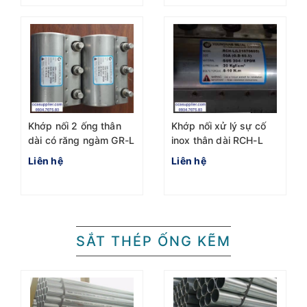
Khớp nối 2 ống thân
Khớp nối xử lý sự cố
dài có răng ngàm GR-L
inox thân dài RCH-L
Liên hệ
Liên hệ
SẮT THÉP ỐNG KẼM