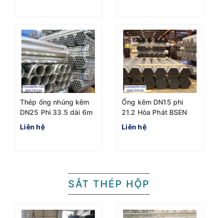
Thép ống nhúng kẽm
Ống kẽm DN15 phi
DN25 Phi 33.5 dài 6m
21.2 Hòa Phát BSEN
Hòa Phát
1387
Liên hệ
Liên hệ
SẮT THÉP HỘP