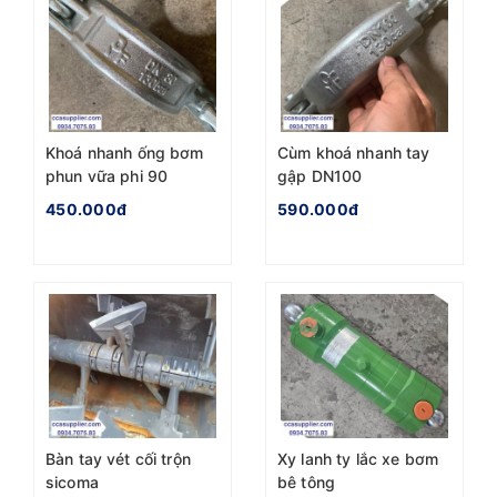
Khoá nhanh ống bơm
Cùm khoá nhanh tay
phun vữa phi 90
gập DN100
450.000đ
590.000đ
Bàn tay vét cối trộn
Xy lanh ty lắc xe bơm
sicoma
bê tông