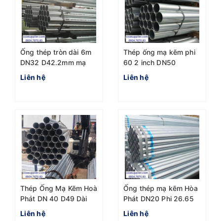
Ống thép tròn dài 6m
Thép ống mạ kẽm phi
DN32 D42.2mm mạ
60 2 inch DN50
kẽm
Liên hệ
Liên hệ
Thép Ống Mạ Kẽm Hoà
Ống thép mạ kẽm Hòa
Phát DN 40 D49 Dài
Phát DN20 Phi 26.65
6m BSEN
chuẩn BS 1387
Liên hệ
Liên hệ