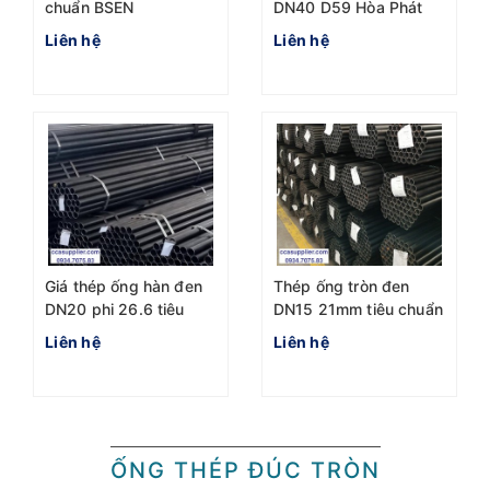
chuẩn BSEN
DN40 D59 Hòa Phát
10255:2004 Hòa phát
Seah chuẩn BSEN
Liên hệ
Liên hệ
DN25 Phi 33.4
1387-1985 2023
Giá thép ống hàn đen
Thép ống tròn đen
DN20 phi 26.6 tiêu
DN15 21mm tiêu chuẩn
chuẩn BSEN
BSEN
Liên hệ
Liên hệ
1387:1985 Hòa Phát
ỐNG THÉP ĐÚC TRÒN