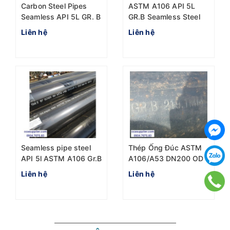
Carbon Steel Pipes
ASTM A106 API 5L
Seamless API 5L GR. B
GR.B Seamless Steel
ASTM A106 DN125 5"
Pipe 12" OD323.9mm
Liên hệ
Liên hệ
D141.3mm
x 10.31mm
Seamless pipe steel
Thép Ống Đúc ASTM
API 5l ASTM A106 Gr.B
A106/A53 DN200 OD
10" OD273mm
219.1mm sch40 dày
Liên hệ
Liên hệ
8.18mm