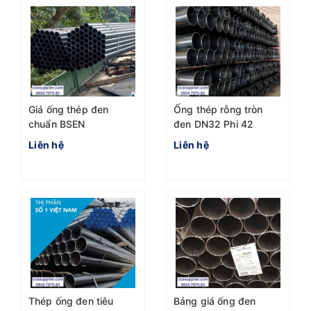
Giá ống thép đen
Ống thép rỗng tròn
chuẩn BSEN
đen DN32 Phi 42
1055:2004 Phi 76 mới
Chuẩn BS 1387-1985
Liên hệ
Liên hệ
nhất hôm nay
Thép ống đen tiêu
Bảng giá ống đen