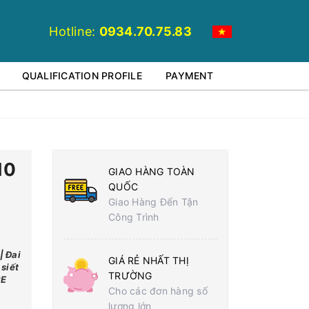
Hotline:
0934.70.75.83
QUALIFICATION PROFILE
PAYMENT
10
GIAO HÀNG TOÀN
QUỐC
Giao Hàng Đến Tận
Công Trình
| Đai
GIÁ RẺ NHẤT THỊ
siết
TRƯỜNG
PE
Cho các đơn hàng số
lượng lớn