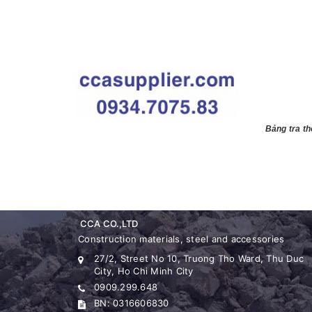
Bảng tra t
CCA CO.,LTD
Construction materials, steel and accessories
27/2, Street No 10, Truong Tho Ward, Thu Duc
City, Ho Chi Minh City
0909.299.648
BN: 0316606830