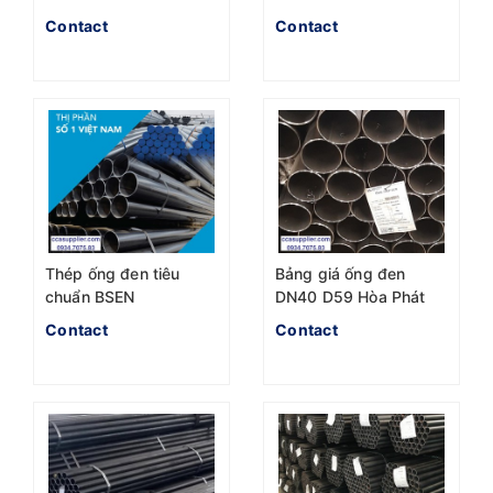
1055:2004 Phi 76 mới
Chuẩn BS 1387-1985
Contact
Contact
nhất hôm nay
Thép ống đen tiêu
Bảng giá ống đen
chuẩn BSEN
DN40 D59 Hòa Phát
10255:2004 Hòa phát
Seah chuẩn BSEN
Contact
Contact
DN25 Phi 33.4
1387-1985 2023