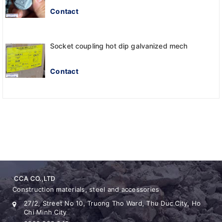
Contact
Socket coupling hot dip galvanized mech
Contact
CCA CO.,LTD
Construction materials, steel and accessories
27/2, Street No 10, Truong Tho Ward, Thu Duc City, Ho
Chi Minh City