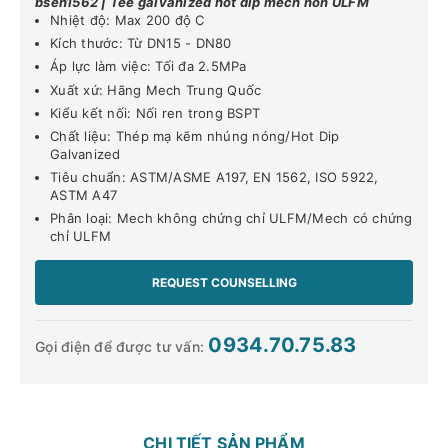
bsen1562 | Tee galvanized hot dip mech non ULFM
Nhiệt độ: Max 200 độ C
Kích thước: Từ DN15 - DN80
Áp lực làm việc: Tối đa 2.5MPa
Xuất xứ: Hãng Mech Trung Quốc
Kiểu kết nối: Nối ren trong BSPT
Chất liệu: Thép mạ kẽm nhúng nóng/Hot Dip
Galvanized
Tiêu chuẩn: ASTM/ASME A197, EN 1562, ISO 5922,
ASTM A47
Phân loại: Mech không chứng chỉ ULFM/Mech có chứng
chỉ ULFM
REQUEST COUNSELLING
0934.70.75.83
Gọi điện để được tư vấn:
CHI TIẾT SẢN PHẨM