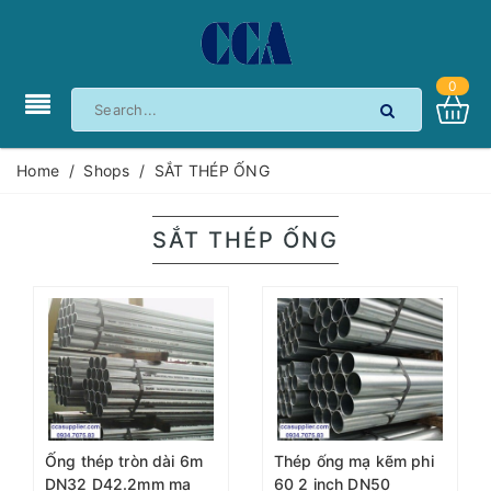
0
Home
/
Shops
/
SẮT THÉP ỐNG
SẮT THÉP ỐNG
Ống thép tròn dài 6m
Thép ống mạ kẽm phi
DN32 D42.2mm mạ
60 2 inch DN50