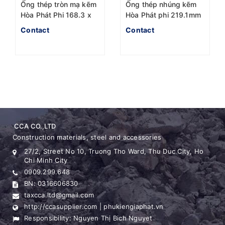
Ống thép tròn mạ kẽm
Ống thép nhúng kẽm
Hòa Phát Phi 168.3 x
Hòa Phát phi 219.1mm
4.78mm dài 6m
Contact
Contact
CCA CO.,LTD
Construction materials, steel and accessories
27/2, Street No 10, Truong Tho Ward, Thu Duc City, Ho
Chi Minh City
0909.299.648
BN: 0316606830
taxcca.ltd@gmail.com
http://ccasupplier.com | phukiengiaphat.vn
Responsibility: Nguyen Thị Bich Nguyet