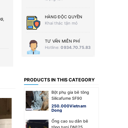
HÀNG ĐỘC QUYỀN
MG,
Khai thác tận mỏ
TƯ VẤN MIỄN PHÍ
Hotline:
0934.70.75.83
PRODUCTS IN THIS CATEGORY
Bột phụ gia bê tông
Silicafume SF90
250.000Vietnam
Dong
Ống cao su dẫn bê
tông tươi DN125