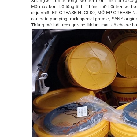
Xi lăng xe trộn Bê tông, Mỡ Bôi Trơn Thiết Bị xe c
Mỡ máy bơm bê tông tĩnh, Thùng mỡ bôi trơn xe bơ
chịu nhiệt EP GREASE NLGI 00, MỠ EP GREASE NLGI 
concrete pumping truck special grease, SANY origi
Thùng mỡ bôi trơn grease lithium màu đỏ cho xe b