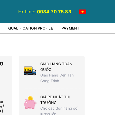
Hotline:
0934.70.75.83
QUALIFICATION PROFILE
PAYMENT
ho
GIAO HÀNG TOÀN
QUỐC
Giao Hàng Đến Tận
Công Trình
GIÁ RẺ NHẤT THỊ
ơn
TRƯỜNG
n |
Cho các đơn hàng số
 |
lượng lớn