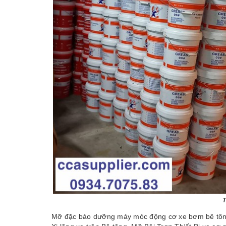
T
Mỡ đặc bảo dưỡng máy móc động cơ xe bơm bê tôn