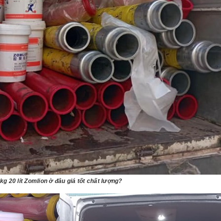
g 20 lít Zomlion ờ đâu giá tốt chất lượng?