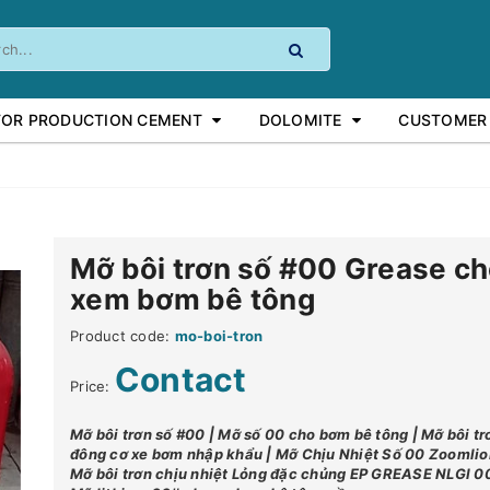
FOR PRODUCTION CEMENT
DOLOMITE
CUSTOMER
Mỡ bôi trơn số #00 Grease c
xem bơm bê tông
Product code:
mo-boi-tron
Contact
Price:
Mỡ bôi trơn số #00 | Mỡ số 00 cho bơm bê tông | Mỡ bôi tr
đông cơ xe bơm nhập khẩu | Mỡ Chịu Nhiệt Số 00 Zoomlio
Mỡ bôi trơn chịu nhiệt Lỏng đặc chủng EP GREASE NLGI 00