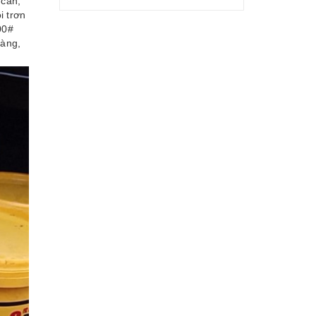
 cần,
i trơn
00#
vàng,