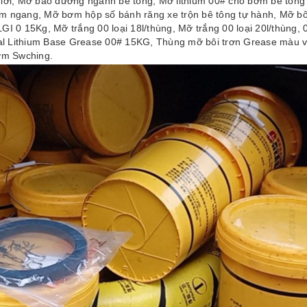
ơ giới, Mỡ bảo dưỡng ngành bê tông, Mỡ lithium 00# cho bơm bê tông
m ngang, Mỡ bơm hộp số bánh răng xe trộn bê tông tự hành, Mỡ bô
0 15Kg, Mỡ trắng 00 loại 18l/thùng, Mỡ trắng 00 loại 20l/thùng, 
nal Lithium Base Grease 00# 15KG, Thùng mỡ bôi trơn Grease màu 
ơm Swching.