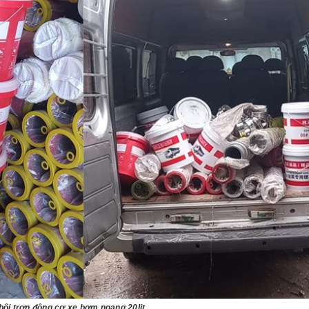
ôi trơn động cơ xe bơm ngang 20lit