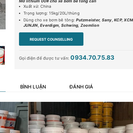
Mỡ lithium 00# cho xe bơm bê tông cần
Xuất xứ: China
Trọng lượng: 15kg/20L/thùng
Dùng cho xe bơm bê tông:
Putzmeister, Sany, KCP, XC
JUNJIN, Everdigm, Schwing, Zoomlion
REQUEST COUNSELLING
0934.70.75.83
Gọi điện để được tư vấn:
BÌNH LUẬN
ĐÁNH GIÁ