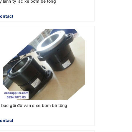
y lanh ty lắc xe bơm bê tông
ontact
 bạc gối đỡ van s xe bơm bê tông
ontact