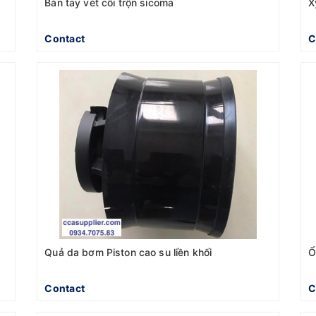
Bàn tay vét cối trộn sicoma
X
Contact
C
Quả da bơm Piston cao su liền khối
Ổ
Contact
C