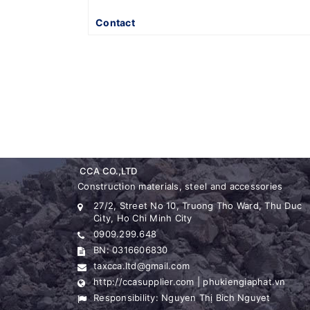
Contact
CCA CO.,LTD
Construction materials, steel and accessories
27/2, Street No 10, Truong Tho Ward, Thu Duc
City, Ho Chi Minh City
0909.299.648
BN: 0316606830
taxcca.ltd@gmail.com
http://ccasupplier.com | phukiengiaphat.vn
Responsibility: Nguyen Thị Bich Nguyet