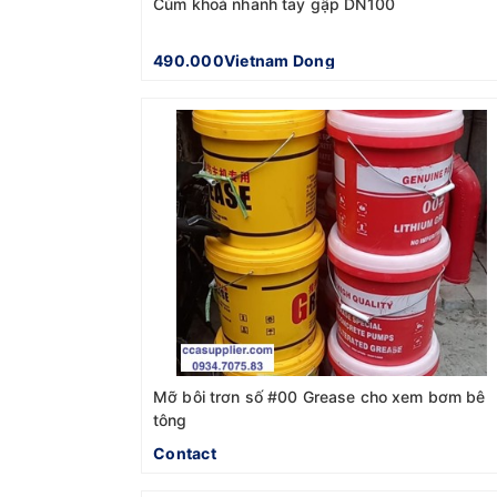
Cùm khoá nhanh tay gập DN100
490.000Vietnam Dong
Mỡ bôi trơn số #00 Grease cho xem bơm bê
tông
Contact