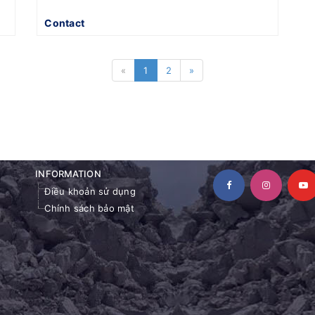
Contact
«
1
2
»
INFORMATION
Điều khoản sử dụng
Chính sách bảo mật