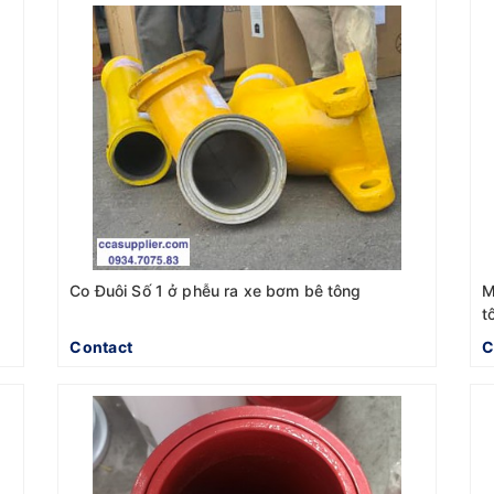
Co Đuôi Số 1 ở phễu ra xe bơm bê tông
M
t
Contact
C