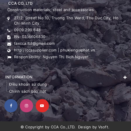
CCA CO.,LTD
Construction materials, steel and accessories
27/2, Street No 10, Truong Tho Ward, Thu Duc City, Ho
Chi Minh City
0909.299.648
BN: 0316606830
taxcca.ltd@gmail.com
http://ccasupplier.com | phukiengiaphat.vn
Responsibility: Nguyen Thị Bich Nguyet
INFORMATION
Điều khoản sử dụng
Chính sách bảo mật
© Copyright by
CCA Co.,LTD
.
Design by
Vsoft
.