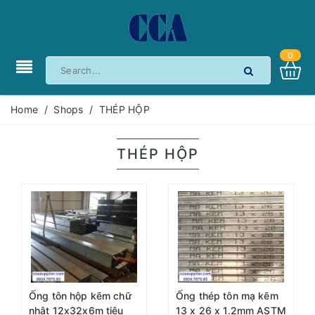
0
Home
/
Shops
/
THÉP HỘP
THÉP HỘP
Ống tôn hộp kẽm chữ
Ống thép tôn mạ kẽm
nhật 12x32x6m tiêu
13 x 26 x 1.2mm ASTM