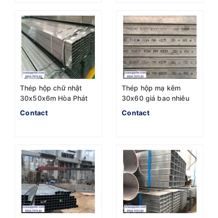
Thép hộp chữ nhật
Thép hộp mạ kẽm
30x50x6m Hòa Phát
30x60 giá bao nhiêu
Hoa Sen
Contact
Contact