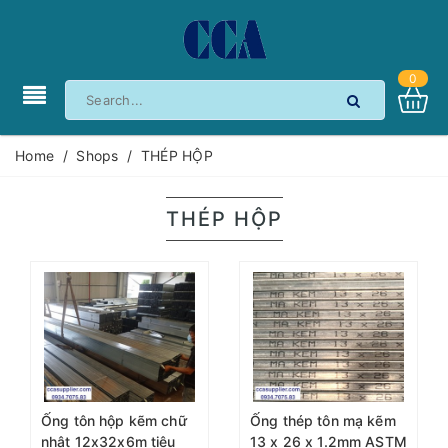
0
Home
/
Shops
/
THÉP HỘP
THÉP HỘP
Ống tôn hộp kẽm chữ
Ống thép tôn mạ kẽm
nhật 12x32x6m tiêu
13 x 26 x 1.2mm ASTM